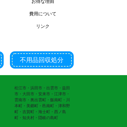
お得な理由
費用について
リンク
不用品回収処分
松江市・浜田市・出雲市・益田
市・大田市・安来市・江津市・
雲南市・奥出雲町・飯南町・川
本町・美郷町・邑南町・津和野
町・吉賀町・海士町・西ノ島
町・知夫村・隠岐の島町